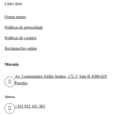
facebook-
instagram
Links úteis
f
Quem somos
Políticas de privacidade
Políticas de cookies
Reclamações online
Morada
Av. Comendador Abílio Seabra, 172 1º Sala B 4580-029
Paredes
Telefone
+351 912 161 383