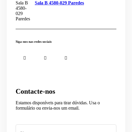
Sala B 4580-029 Paredes
Siga-nos nas redes sociais
fab
fab
fab
fa-
fa-
fa-
facebook-
instagram
linkedin-
Contacte-nos
f
in
Estamos disponíveis para tirar dúvidas. Usa o
formulário ou envia-nos um email.