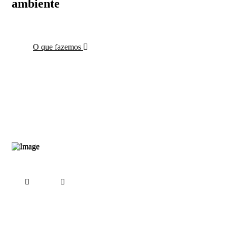
ambiente
O que fazemos
fab
fab
fa-
fa-